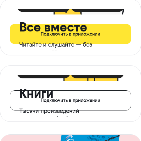
399 ₽ в мес
21 ₽ в день
Все вместе
Подключить в приложении
Читайте и слушайте — без
ограничений*
299 ₽ в мес
14 ₽ в день
Книги
Подключить в приложении
Тысячи произведений
с доступом офлайн