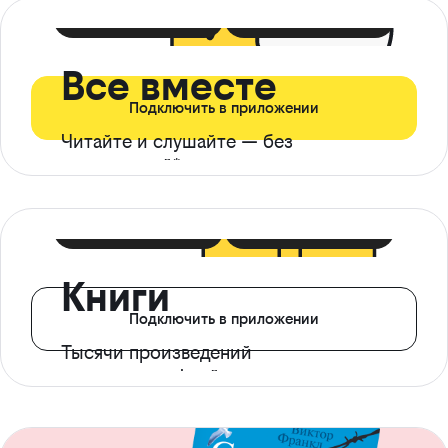
399 ₽ в мес
21 ₽ в день
Все вместе
Подключить в приложении
Читайте и слушайте — без
ограничений*
299 ₽ в мес
14 ₽ в день
Книги
Подключить в приложении
Тысячи произведений
с доступом офлайн