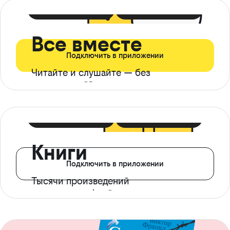
399 ₽ в мес
21 ₽ в день
Все вместе
Подключить в приложении
Читайте и слушайте — без
ограничений*
299 ₽ в мес
14 ₽ в день
Книги
Подключить в приложении
Тысячи произведений
с доступом офлайн