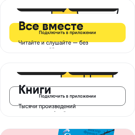
399 ₽ в мес
21 ₽ в день
Все вместе
Подключить в приложении
Читайте и слушайте — без
ограничений*
299 ₽ в мес
14 ₽ в день
Книги
Подключить в приложении
Тысячи произведений
с доступом офлайн