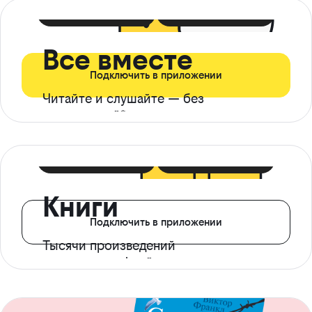
399 ₽ в мес
21 ₽ в день
Все вместе
Подключить в приложении
Читайте и слушайте — без
ограничений*
299 ₽ в мес
14 ₽ в день
Книги
Подключить в приложении
Тысячи произведений
с доступом офлайн