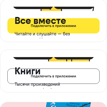
399 ₽ в мес
21 ₽ в день
Все вместе
Подключить в приложении
Читайте и слушайте — без
ограничений*
299 ₽ в мес
14 ₽ в день
Книги
Подключить в приложении
Тысячи произведений
с доступом офлайн