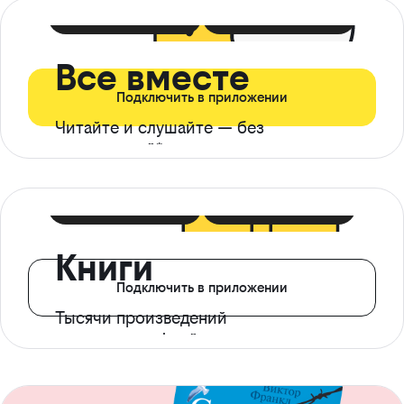
399 ₽ в мес
21 ₽ в день
Все вместе
Подключить в приложении
Читайте и слушайте — без
ограничений*
299 ₽ в мес
14 ₽ в день
Книги
Подключить в приложении
Тысячи произведений
с доступом офлайн