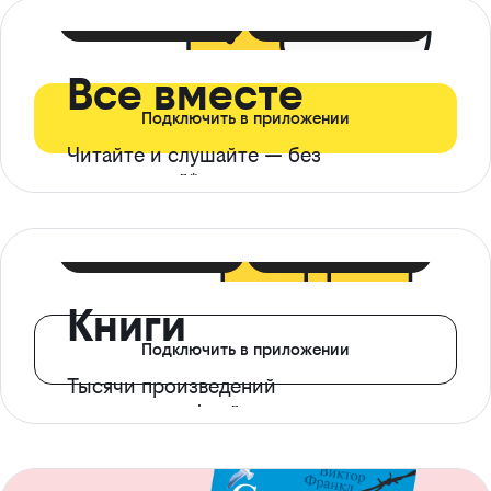
399 ₽ в мес
21 ₽ в день
Все вместе
Подключить в приложении
Читайте и слушайте — без
ограничений*
299 ₽ в мес
14 ₽ в день
Книги
Подключить в приложении
Тысячи произведений
с доступом офлайн