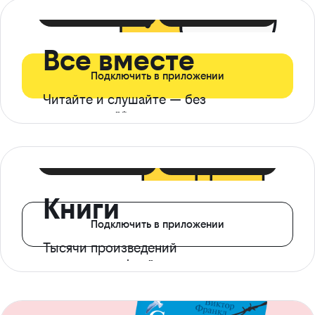
399 ₽ в мес
21 ₽ в день
Все вместе
Подключить в приложении
Читайте и слушайте — без
ограничений*
299 ₽ в мес
14 ₽ в день
Книги
Подключить в приложении
Тысячи произведений
с доступом офлайн