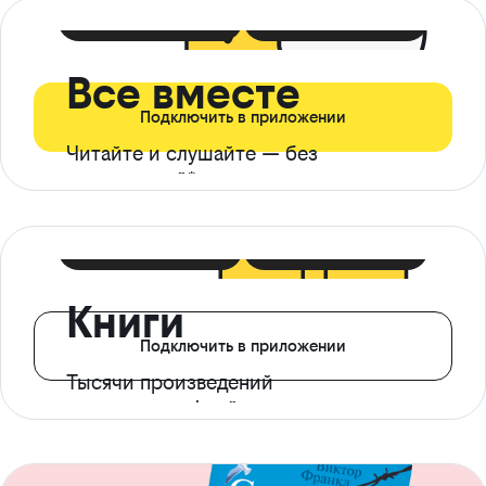
399 ₽ в мес
21 ₽ в день
Все вместе
Подключить в приложении
Читайте и слушайте — без
ограничений*
299 ₽ в мес
14 ₽ в день
Книги
Подключить в приложении
Тысячи произведений
с доступом офлайн