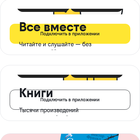
399 ₽ в мес
21 ₽ в день
Все вместе
Подключить в приложении
Читайте и слушайте — без
ограничений*
299 ₽ в мес
14 ₽ в день
Книги
Подключить в приложении
Тысячи произведений
с доступом офлайн