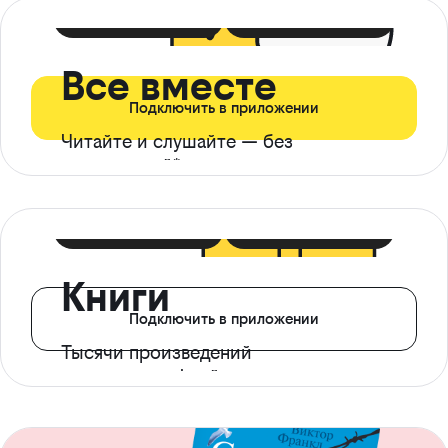
399 ₽ в мес
21 ₽ в день
Все вместе
Подключить в приложении
Читайте и слушайте — без
ограничений*
299 ₽ в мес
14 ₽ в день
Книги
Подключить в приложении
Тысячи произведений
с доступом офлайн