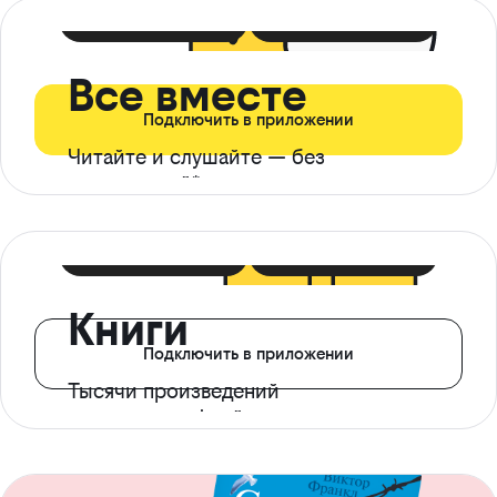
399 ₽ в мес
21 ₽ в день
Все вместе
Подключить в приложении
Читайте и слушайте — без
ограничений*
299 ₽ в мес
14 ₽ в день
Книги
Подключить в приложении
Тысячи произведений
с доступом офлайн