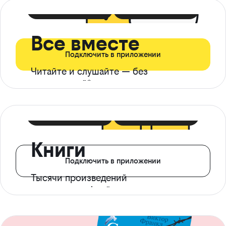
399 ₽ в мес
21 ₽ в день
Все вместе
Подключить в приложении
Читайте и слушайте — без
ограничений*
299 ₽ в мес
14 ₽ в день
Книги
Подключить в приложении
Тысячи произведений
с доступом офлайн