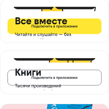
399 ₽ в мес
21 ₽ в день
Все вместе
Подключить в приложении
Читайте и слушайте — без
ограничений*
299 ₽ в мес
14 ₽ в день
Книги
Подключить в приложении
Тысячи произведений
с доступом офлайн