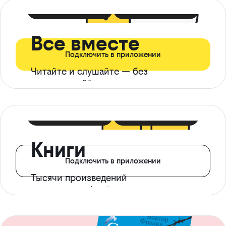
399 ₽ в мес
21 ₽ в день
Все вместе
Подключить в приложении
Читайте и слушайте — без
ограничений*
299 ₽ в мес
14 ₽ в день
Книги
Подключить в приложении
Тысячи произведений
с доступом офлайн