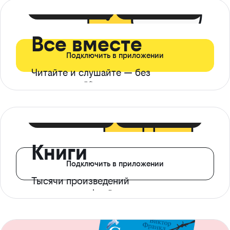
399 ₽ в мес
21 ₽ в день
Все вместе
Подключить в приложении
Читайте и слушайте — без
ограничений*
299 ₽ в мес
14 ₽ в день
Книги
Подключить в приложении
Тысячи произведений
с доступом офлайн