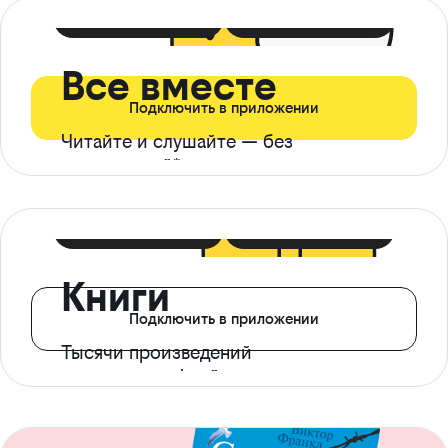
399 ₽ в мес
21 ₽ в день
Все вместе
Подключить в приложении
Читайте и слушайте — без
ограничений*
299 ₽ в мес
14 ₽ в день
Книги
Подключить в приложении
Тысячи произведений
с доступом офлайн