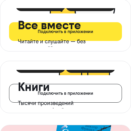
399 ₽ в мес
21 ₽ в день
Все вместе
Подключить в приложении
Читайте и слушайте — без
ограничений*
299 ₽ в мес
14 ₽ в день
Книги
Подключить в приложении
Тысячи произведений
с доступом офлайн