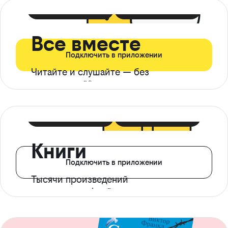
399 ₽ в мес
21 ₽ в день
Все вместе
Подключить в приложении
Читайте и слушайте — без
ограничений*
299 ₽ в мес
14 ₽ в день
Книги
Подключить в приложении
Тысячи произведений
с доступом офлайн