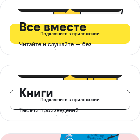
399 ₽ в мес
21 ₽ в день
Все вместе
Подключить в приложении
Читайте и слушайте — без
ограничений*
299 ₽ в мес
14 ₽ в день
Книги
Подключить в приложении
Тысячи произведений
с доступом офлайн