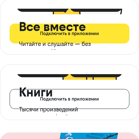
399 ₽ в мес
21 ₽ в день
Все вместе
Подключить в приложении
Читайте и слушайте — без
ограничений*
299 ₽ в мес
14 ₽ в день
Книги
Подключить в приложении
Тысячи произведений
с доступом офлайн