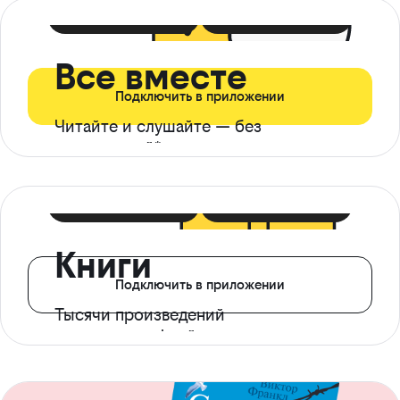
399 ₽ в мес
21 ₽ в день
Все вместе
Подключить в приложении
Читайте и слушайте — без
ограничений*
299 ₽ в мес
14 ₽ в день
Книги
Подключить в приложении
Тысячи произведений
с доступом офлайн