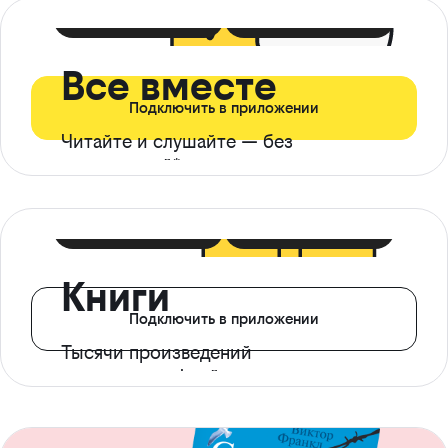
399 ₽ в мес
21 ₽ в день
Все вместе
Подключить в приложении
Читайте и слушайте — без
ограничений*
299 ₽ в мес
14 ₽ в день
Книги
Подключить в приложении
Тысячи произведений
с доступом офлайн