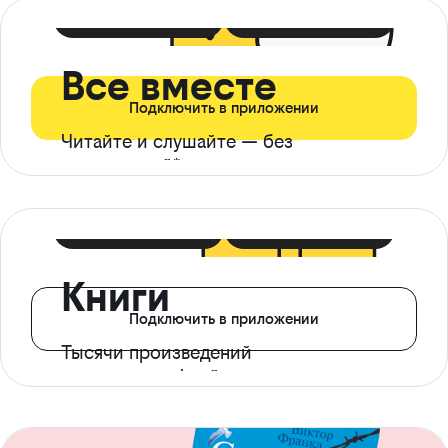
399 ₽ в мес
21 ₽ в день
Все вместе
Подключить в приложении
Читайте и слушайте — без
ограничений*
299 ₽ в мес
14 ₽ в день
Книги
Подключить в приложении
Тысячи произведений
с доступом офлайн