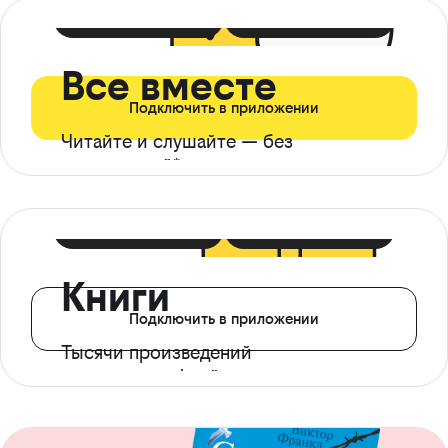
399 ₽ в мес
21 ₽ в день
Все вместе
Подключить в приложении
Читайте и слушайте — без
ограничений*
299 ₽ в мес
14 ₽ в день
Книги
Подключить в приложении
Тысячи произведений
с доступом офлайн