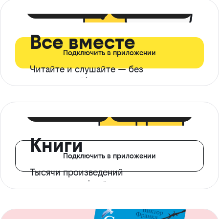
399 ₽ в мес
21 ₽ в день
Все вместе
Подключить в приложении
Читайте и слушайте — без
ограничений*
299 ₽ в мес
14 ₽ в день
Книги
Подключить в приложении
Тысячи произведений
с доступом офлайн