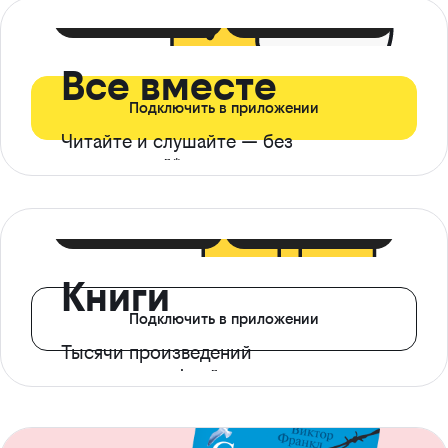
399 ₽ в мес
21 ₽ в день
Все вместе
Подключить в приложении
Читайте и слушайте — без
ограничений*
299 ₽ в мес
14 ₽ в день
Книги
Подключить в приложении
Тысячи произведений
с доступом офлайн