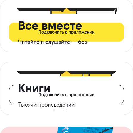
399 ₽ в мес
21 ₽ в день
Все вместе
Подключить в приложении
Читайте и слушайте — без
ограничений*
299 ₽ в мес
14 ₽ в день
Книги
Подключить в приложении
Тысячи произведений
с доступом офлайн