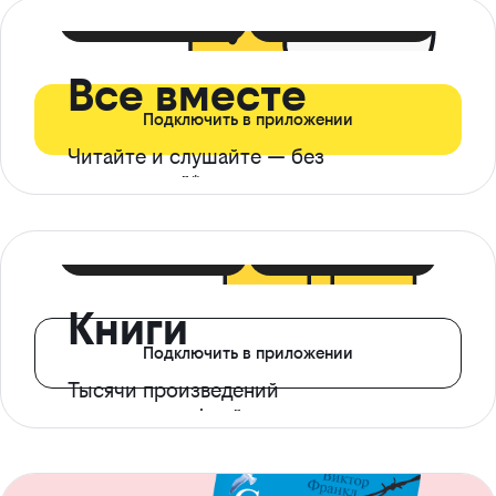
399 ₽ в мес
21 ₽ в день
Все вместе
Подключить в приложении
Читайте и слушайте — без
ограничений*
299 ₽ в мес
14 ₽ в день
Книги
Подключить в приложении
Тысячи произведений
с доступом офлайн