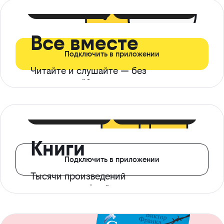
399 ₽ в мес
21 ₽ в день
Все вместе
Подключить в приложении
Читайте и слушайте — без
ограничений*
299 ₽ в мес
14 ₽ в день
Книги
Подключить в приложении
Тысячи произведений
с доступом офлайн