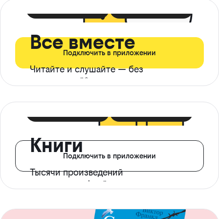
399 ₽ в мес
21 ₽ в день
Все вместе
Подключить в приложении
Читайте и слушайте — без
ограничений*
299 ₽ в мес
14 ₽ в день
Книги
Подключить в приложении
Тысячи произведений
с доступом офлайн