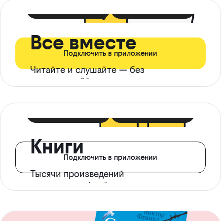
399 ₽ в мес
21 ₽ в день
Все вместе
Подключить в приложении
Читайте и слушайте — без
ограничений*
299 ₽ в мес
14 ₽ в день
Книги
Подключить в приложении
Тысячи произведений
с доступом офлайн