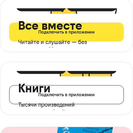
399 ₽ в мес
21 ₽ в день
Все вместе
Подключить в приложении
Читайте и слушайте — без
ограничений*
299 ₽ в мес
14 ₽ в день
Книги
Подключить в приложении
Тысячи произведений
с доступом офлайн