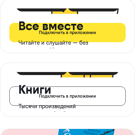
399 ₽ в мес
21 ₽ в день
Все вместе
Подключить в приложении
Читайте и слушайте — без
ограничений*
299 ₽ в мес
14 ₽ в день
Книги
Подключить в приложении
Тысячи произведений
с доступом офлайн