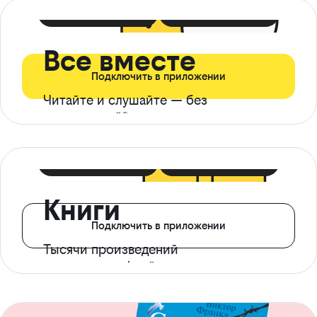
399 ₽ в мес
21 ₽ в день
Все вместе
Подключить в приложении
Читайте и слушайте — без
ограничений*
299 ₽ в мес
14 ₽ в день
Книги
Подключить в приложении
Тысячи произведений
с доступом офлайн