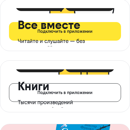
399 ₽ в мес
21 ₽ в день
Все вместе
Подключить в приложении
Читайте и слушайте — без
ограничений*
299 ₽ в мес
14 ₽ в день
Книги
Подключить в приложении
Тысячи произведений
с доступом офлайн