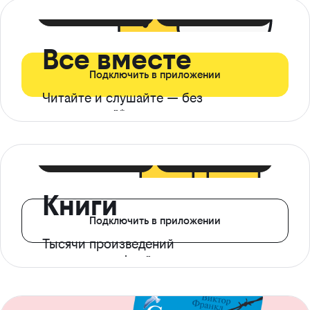
399 ₽ в мес
21 ₽ в день
Все вместе
Подключить в приложении
Читайте и слушайте — без
ограничений*
299 ₽ в мес
14 ₽ в день
Книги
Подключить в приложении
Тысячи произведений
с доступом офлайн