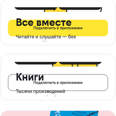
399 ₽ в мес
21 ₽ в день
Все вместе
Подключить в приложении
Читайте и слушайте — без
ограничений*
299 ₽ в мес
14 ₽ в день
Книги
Подключить в приложении
Тысячи произведений
с доступом офлайн