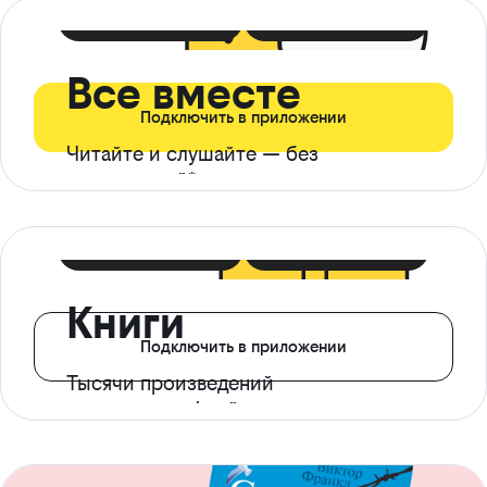
399 ₽ в мес
21 ₽ в день
Все вместе
Подключить в приложении
Читайте и слушайте — без
ограничений*
299 ₽ в мес
14 ₽ в день
Книги
Подключить в приложении
Тысячи произведений
с доступом офлайн