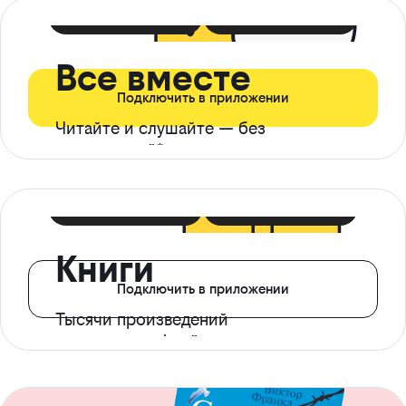
399 ₽ в мес
21 ₽ в день
Все вместе
Подключить в приложении
Читайте и слушайте — без
ограничений*
299 ₽ в мес
14 ₽ в день
Книги
Подключить в приложении
Тысячи произведений
с доступом офлайн