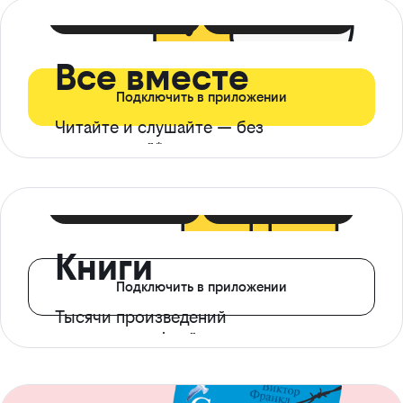
399 ₽ в мес
21 ₽ в день
Все вместе
Подключить в приложении
Читайте и слушайте — без
ограничений*
299 ₽ в мес
14 ₽ в день
Книги
Подключить в приложении
Тысячи произведений
с доступом офлайн