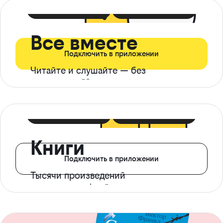
399 ₽ в мес
21 ₽ в день
Все вместе
Подключить в приложении
Читайте и слушайте — без
ограничений*
299 ₽ в мес
14 ₽ в день
Книги
Подключить в приложении
Тысячи произведений
с доступом офлайн