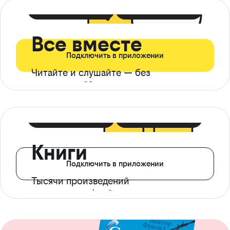
399 ₽ в мес
21 ₽ в день
Все вместе
Подключить в приложении
Читайте и слушайте — без
ограничений*
299 ₽ в мес
14 ₽ в день
Книги
Подключить в приложении
Тысячи произведений
с доступом офлайн