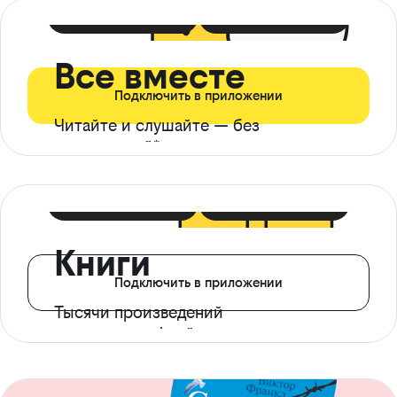
399 ₽ в мес
21 ₽ в день
Все вместе
Подключить в приложении
Читайте и слушайте — без
ограничений*
299 ₽ в мес
14 ₽ в день
Книги
Подключить в приложении
Тысячи произведений
с доступом офлайн