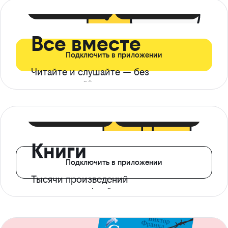
399 ₽ в мес
21 ₽ в день
Все вместе
Подключить в приложении
Читайте и слушайте — без
ограничений*
299 ₽ в мес
14 ₽ в день
Книги
Подключить в приложении
Тысячи произведений
с доступом офлайн