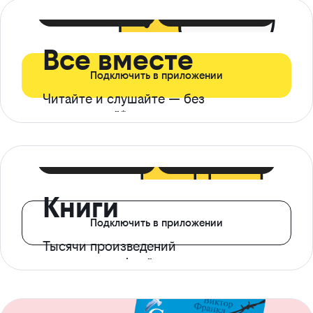
399 ₽ в мес
21 ₽ в день
Все вместе
Подключить в приложении
Читайте и слушайте — без
ограничений*
299 ₽ в мес
14 ₽ в день
Книги
Подключить в приложении
Тысячи произведений
с доступом офлайн