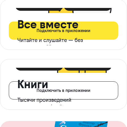
399 ₽ в мес
21 ₽ в день
Все вместе
Подключить в приложении
Читайте и слушайте — без
ограничений*
299 ₽ в мес
14 ₽ в день
Книги
Подключить в приложении
Тысячи произведений
с доступом офлайн