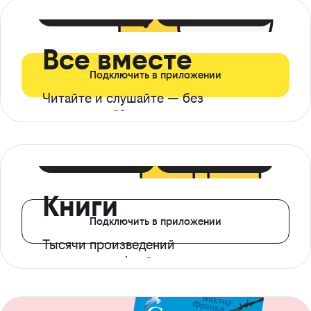
399 ₽ в мес
21 ₽ в день
Все вместе
Подключить в приложении
Читайте и слушайте — без
ограничений*
299 ₽ в мес
14 ₽ в день
Книги
Подключить в приложении
Тысячи произведений
с доступом офлайн