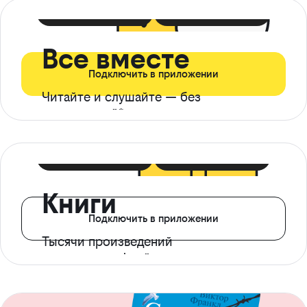
399 ₽ в мес
21 ₽ в день
Все вместе
Подключить в приложении
Читайте и слушайте — без
ограничений*
299 ₽ в мес
14 ₽ в день
Книги
Подключить в приложении
Тысячи произведений
с доступом офлайн